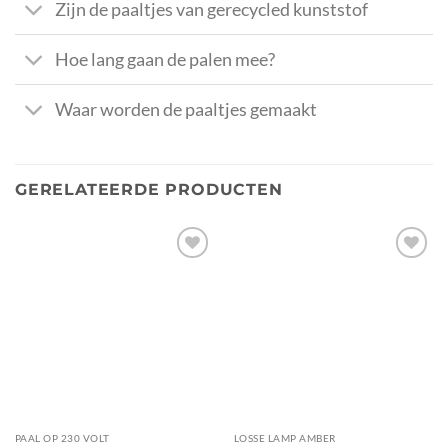
Zijn de paaltjes van gerecycled kunststof
Hoe lang gaan de palen mee?
Waar worden de paaltjes gemaakt
GERELATEERDE PRODUCTEN
Toevoegen
Toevoegen
aan
aan
verlanglijst
verlanglijst
PAAL OP 230 VOLT
LOSSE LAMP AMBER