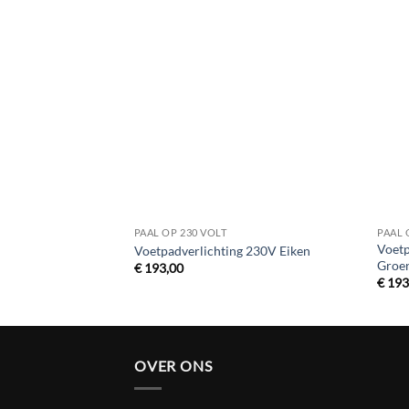
Toevoegen
aan
verlanglijst
PAAL OP 230 VOLT
PAAL 
Voetp
Voetpadverlichting 230V Eiken
Groe
€
193,00
€
193
OVER ONS