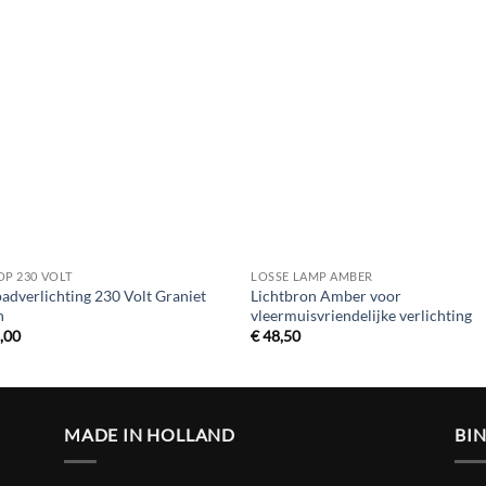
Toevoegen
Toevoe
aan
aan
verlanglijst
verlangl
OP 230 VOLT
LOSSE LAMP AMBER
adverlichting 230 Volt Graniet
Lichtbron Amber voor
n
vleermuisvriendelijke verlichting
,00
€
48,50
MADE IN HOLLAND
BI