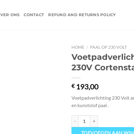
VER ONS
CONTACT
REFUND AND RETURNS POLICY
HOME
/
PAAL OP 230 VOLT
Voetpadverlic
Toevoegen
230V Cortenst
aan
verlanglijst
193,00
€
Voetpadverlichting 230 Volt a
en kunststof paal .
Voetpadverlichting 230V Cortenst
TOEVOEGEN AAN WI