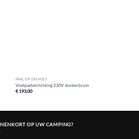
gen
Toevoegen
aan
ijst
verlanglijst
PAAL OP 230 VOLT
LAADPALEN
Voetpadverlichting 230V donkerbruin
Laadpaal fiets 230V 
€
193,00
€
432,00
NNENKORT OP UW CAMPING?