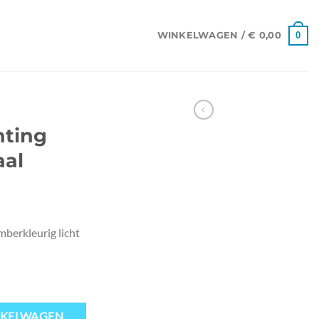
0
WINKELWAGEN /
€
0,00
hting
aal
mberkleurig licht
aal aantal
NKELWAGEN