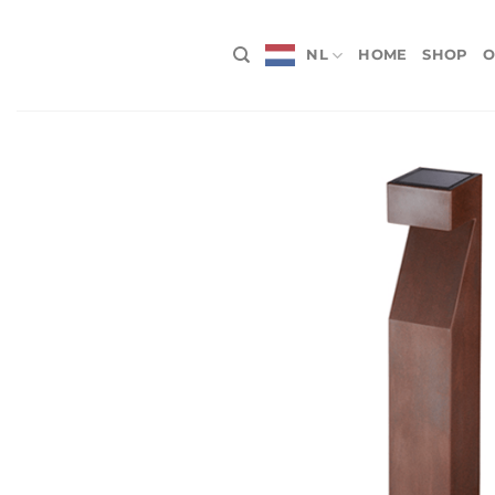
Ga
naar
NL
HOME
SHOP
O
inhoud