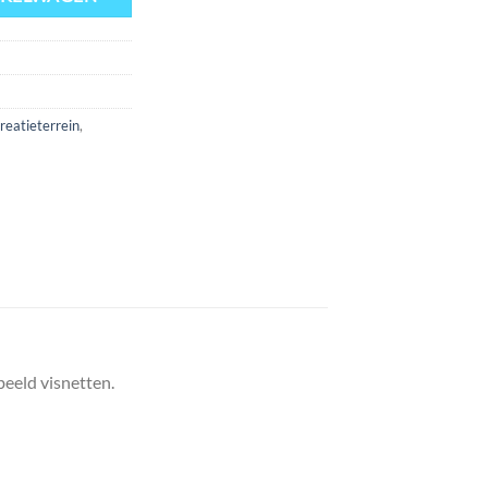
reatieterrein
,
beeld visnetten.