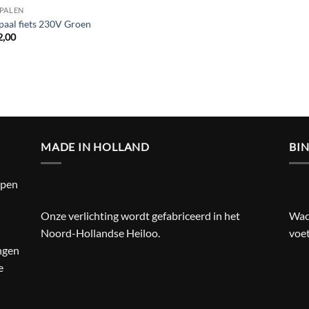
PALEN
paal fiets 230V Groen
,00
MADE IN HOLLAND
BI
open
Onze verlichting wordt gefabriceerd in het
Wach
Noord-Hollandse Heiloo.
voet
ingen
e