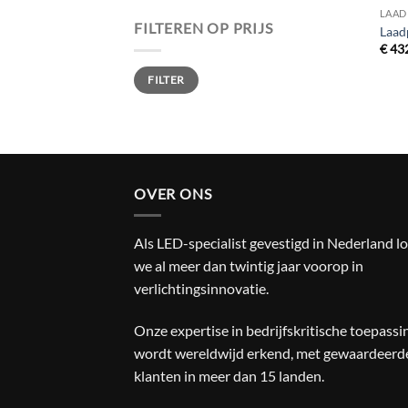
LAAD
FILTEREN OP PRIJS
Laad
€
432
Min.
Max.
FILTER
prijs
prijs
OVER ONS
Als LED-specialist gevestigd in Nederland l
we al meer dan twintig jaar voorop in
verlichtingsinnovatie.
Onze expertise in bedrijfskritische toepass
wordt wereldwijd erkend, met gewaardeerd
klanten in meer dan 15 landen.