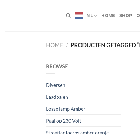
Ga
naar
NL
HOME
SHOP
O
inhoud
HOME
/
PRODUCTEN GETAGGED “
BROWSE
Diversen
Laadpalen
Losse lamp Amber
Paal op 230 Volt
Straatlantaarns amber oranje