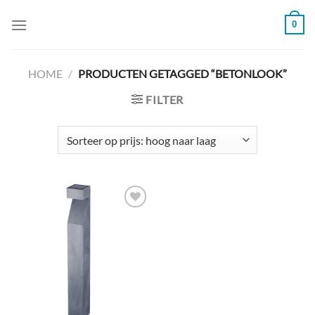
Ga
0
naar
inhoud
HOME
/
PRODUCTEN GETAGGED “BETONLOOK”
FILTER
Toevoegen
aan
verlanglijst