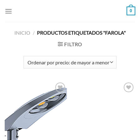
Ir
0
al
contenido
INICIO
/
PRODUCTOS ETIQUETADOS "FAROLA"
FILTRO
Añadir
Añadir
a la
a la
lista de
lista de
deseos
deseos