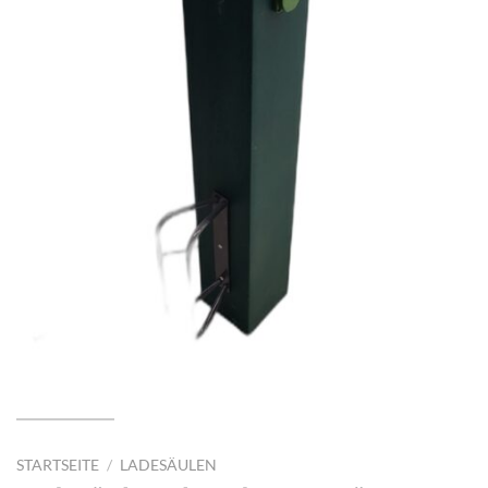
STARTSEITE
/
LADESÄULEN