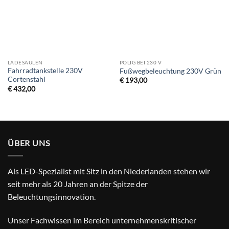
LADESÄULEN
POLIG BEI 230 V
Fahrradtankstelle 230V
Fußwegbeleuchtung 230V Grün
Cortenstahl
€
193,00
€
432,00
ÜBER UNS
Als LED-Spezialist mit Sitz in den Niederlanden stehen wir
seit mehr als 20 Jahren an der Spitze der
Beleuchtungsinnovation.
Unser Fachwissen im Bereich unternehmenskritischer